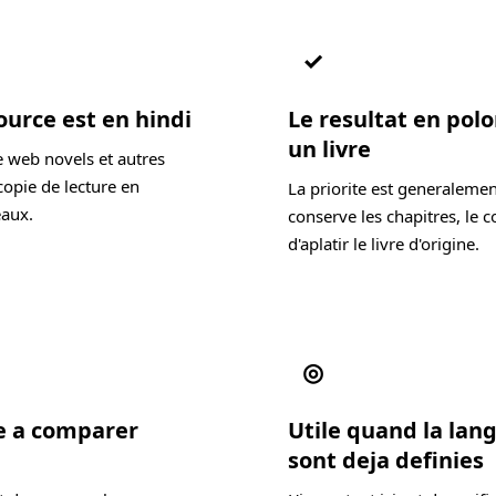
✓
ource est en hindi
Le resultat en polo
un livre
e web novels et autres
copie de lecture en
La priorite est generalemen
eaux.
conserve les chapitres, le c
d'aplatir le livre d'origine.
◎
de a comparer
Utile quand la lang
sont deja definies