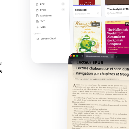
Lecteur EPUB
e
Lecture chaleureuse et sans dist
ne
navigation par chapitres et typogr