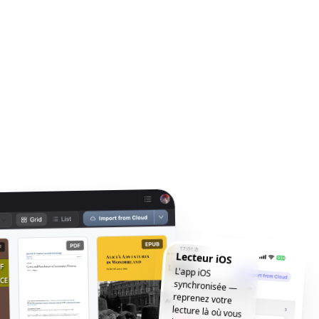
Lecteur iOS
L'app iOS
synchronisée —
reprenez votre
lecture là où vous
l'avez laissée, où