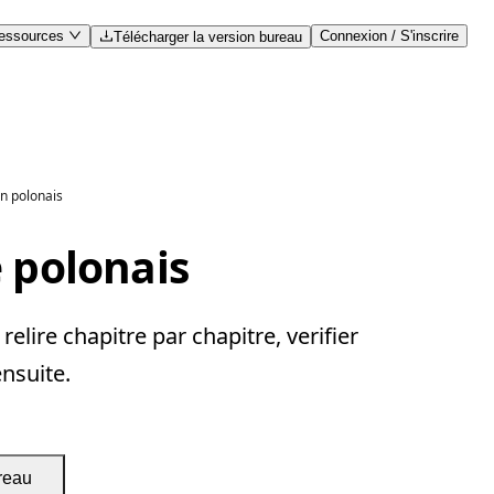
essources
Connexion / S'inscrire
Télécharger la version bureau
en polonais
e polonais
lire chapitre par chapitre, verifier
ensuite.
reau