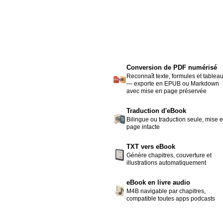
Conversion de PDF numérisé
Reconnaît texte, formules et tablea
— exporte en EPUB ou Markdown
avec mise en page préservée
Traduction d'eBook
Bilingue ou traduction seule, mise 
page intacte
TXT vers eBook
Génère chapitres, couverture et
illustrations automatiquement
eBook en livre audio
M4B navigable par chapitres,
compatible toutes apps podcasts