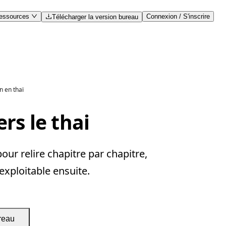
essources
Connexion / S'inscrire
Télécharger la version bureau
n en thaï
rs le thai
ur relire chapitre par chapitre,
 exploitable ensuite.
reau