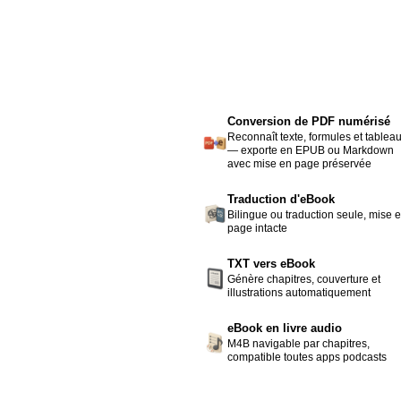
Conversion de PDF numérisé
Reconnaît texte, formules et tablea
— exporte en EPUB ou Markdown
avec mise en page préservée
Traduction d'eBook
Bilingue ou traduction seule, mise 
page intacte
TXT vers eBook
Génère chapitres, couverture et
illustrations automatiquement
eBook en livre audio
M4B navigable par chapitres,
compatible toutes apps podcasts