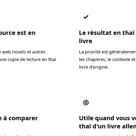
✓
ource est en
Le résultat en thaï
livre
e web novels et autres
La priorité est généralemen
ne copie de lecture en thaï
les chapitres, le contexte et 
livre d'origine.
◎
de à comparer
Utile quand vous v
thaï d'un livre all