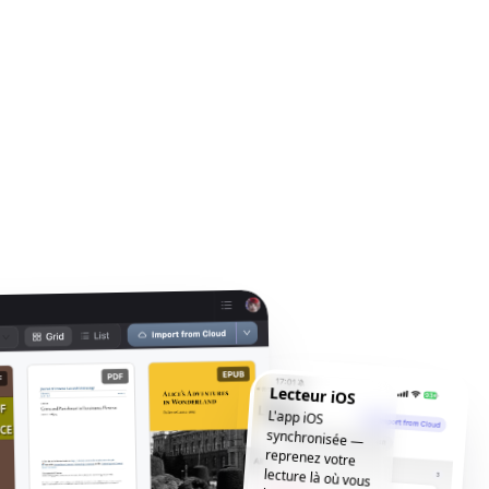
Lecteur iOS
L'app iOS
synchronisée —
reprenez votre
lecture là où vous
l'avez laissée, où