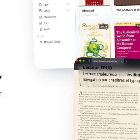
Lecteur EPUB
Lecture chaleureuse et sans dist
al
navigation par chapitres et typogr
ï