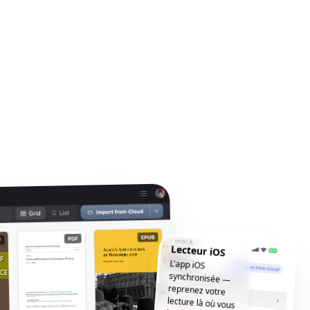
Lecteur iOS
L'app iOS
synchronisée —
reprenez votre
lecture là où vous
l'avez laissée, où