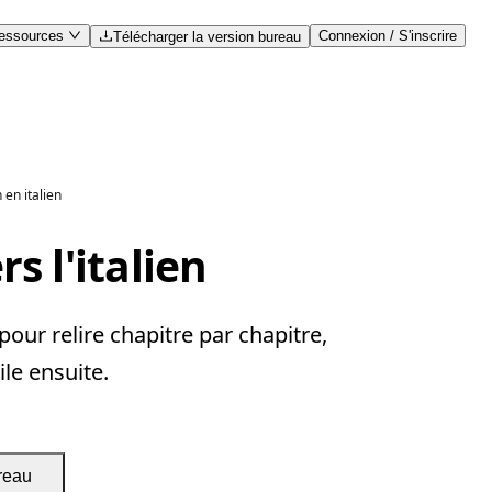
essources
Connexion / S'inscrire
Télécharger la version bureau
 en italien
s l'italien
our relire chapitre par chapitre,
ile ensuite.
reau