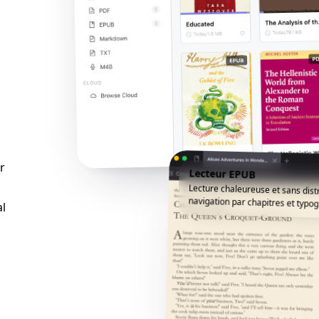
r
Lecteur EPUB
Lecture chaleureuse et sans dist
navigation par chapitres et typog
al