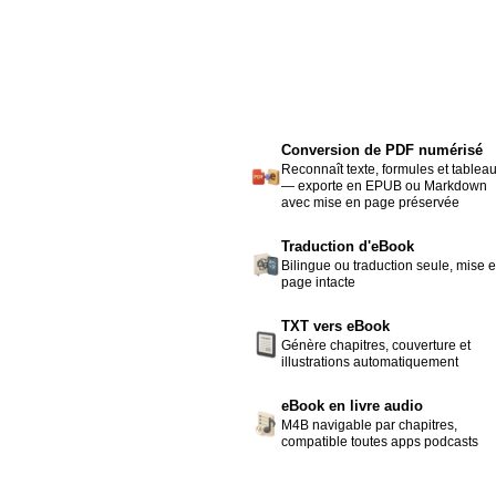
Conversion de PDF numérisé
Reconnaît texte, formules et tablea
— exporte en EPUB ou Markdown
avec mise en page préservée
Traduction d'eBook
Bilingue ou traduction seule, mise 
page intacte
TXT vers eBook
Génère chapitres, couverture et
illustrations automatiquement
eBook en livre audio
M4B navigable par chapitres,
compatible toutes apps podcasts