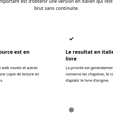
mportant est d'obtenir une version en italien qui re
brut sans continuite.
✓
ource est en
Le resultat en ital
livre
e web novels et autres
La priorite est generalemen
une copie de lecture en
conserve les chapitres, le c
x.
d'aplatir le livre d'origine.
◎