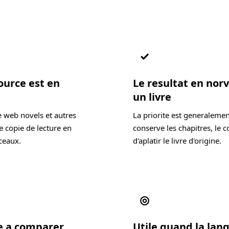
✓
ource est en
Le resultat en nor
un livre
e web novels et autres
La priorite est generalemen
e copie de lecture en
conserve les chapitres, le c
ceaux.
d'aplatir le livre d'origine.
◎
de a comparer
Utile quand la lang