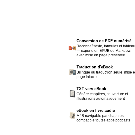
Conversion de PDF numérisé
Reconnaît texte, formules et tablea
— exporte en EPUB ou Markdown
avec mise en page préservée
Traduction d'eBook
Bilingue ou traduction seule, mise 
page intacte
TXT vers eBook
Génère chapitres, couverture et
illustrations automatiquement
eBook en livre audio
M4B navigable par chapitres,
compatible toutes apps podcasts