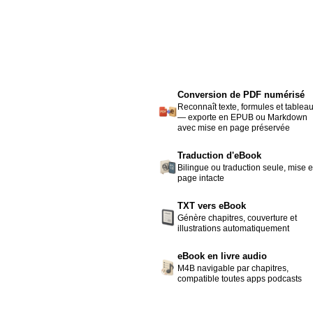
Conversion de PDF numérisé
Reconnaît texte, formules et tablea
— exporte en EPUB ou Markdown
avec mise en page préservée
Traduction d'eBook
Bilingue ou traduction seule, mise 
page intacte
TXT vers eBook
Génère chapitres, couverture et
illustrations automatiquement
eBook en livre audio
M4B navigable par chapitres,
compatible toutes apps podcasts