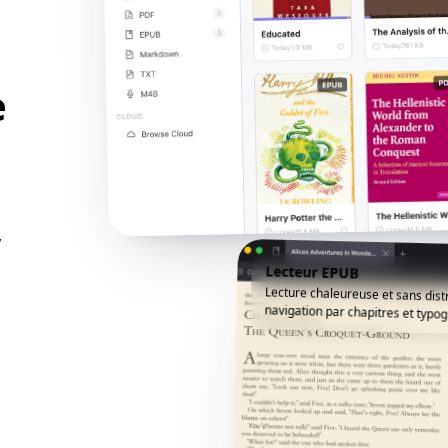
e
,
Lecteur EPUB
Lecture chaleureuse et sans dist
navigation par chapitres et typog