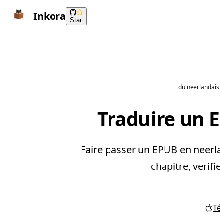
Inkora
Star
du neerlandais 
Traduire un 
Faire passer un EPUB en neerla
chapitre, verifi
T