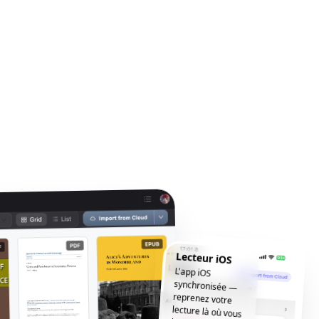
Lecteur iOS
L'app iOS
synchronisée —
reprenez votre
lecture là où vous
l'avez laissée, où