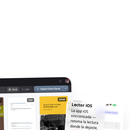
Lector iOS
La app iOS
sincronizada —
retoma la lectura
donde la dejaste,