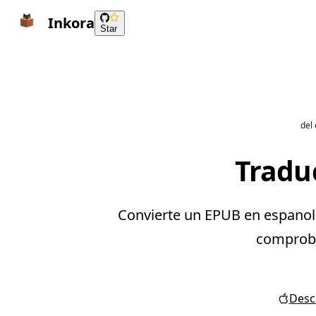
Inkora
Star
del
Traduc
Convierte un EPUB en espanol e
comprobar
Desca