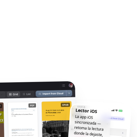
Lector iOS
La app iOS
sincronizada —
retoma la lectura
donde la dejaste,