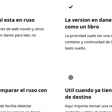
✓
l esta en ruso
La version en dane
como un libro
nes de web novels y otros
n danes para leer, no
La prioridad suele ser una 
contexto y continuidad de l
texto suelto.
◎
omparar el ruso con
Util cuando ya tien
de destino
e facilita detectar
Aqui importa revisar una v
con la version en danes
contexto y ritmo de lectura