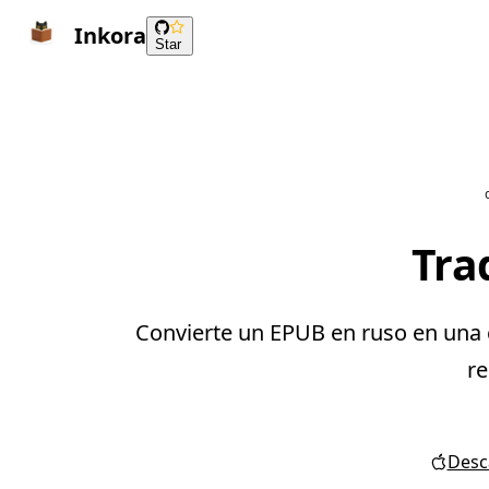
Inkora
Star
Tra
Convierte un EPUB en ruso en una c
re
Desca