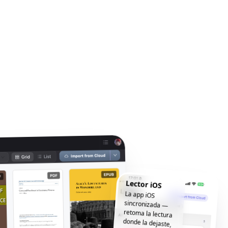
Lector iOS
La app iOS
sincronizada —
retoma la lectura
donde la dejaste,