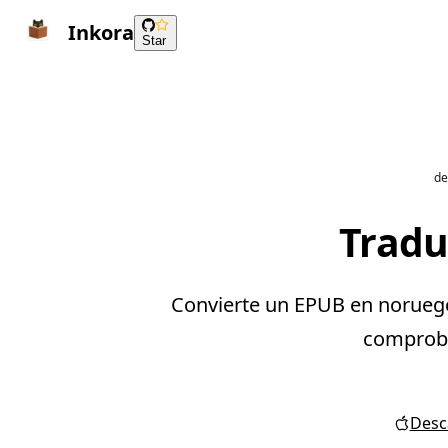
Inkora
Star
de
Tradu
Convierte un EPUB en noruego 
comprobar
Desca