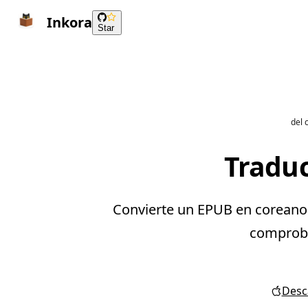
Inkora
Star
del 
Traduc
Convierte un EPUB en coreano e
comprobar
Desca