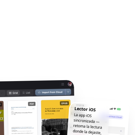
Lector iOS
La app iOS
sincronizada —
retoma la lectura
donde la dejaste,