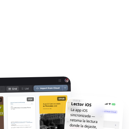
Lector iOS
La app iOS
sincronizada —
retoma la lectura
donde la dejaste,