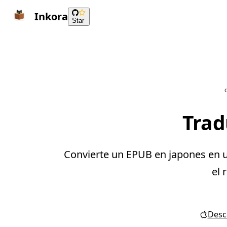
Inkora
Star
Trad
Convierte un EPUB en japones en u
el 
Desca