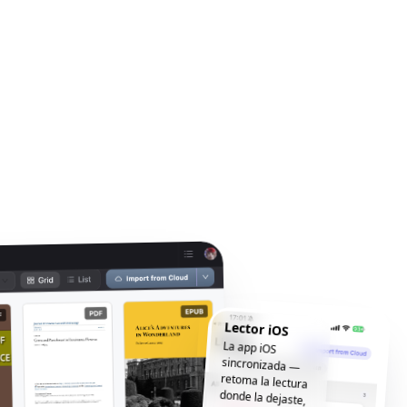
Lector iOS
La app iOS
sincronizada —
retoma la lectura
donde la dejaste,