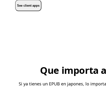
See client apps
Que importa al
Si ya tienes un EPUB en japones, lo import