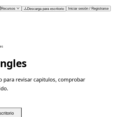
Recursos
Iniciar sesión / Registrarse
Descarga para escritorio
les
ingles
o para revisar capitulos, comprobar
ido.
critorio