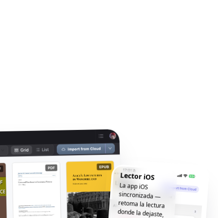
Lector iOS
La app iOS
sincronizada —
retoma la lectura
donde la dejaste,