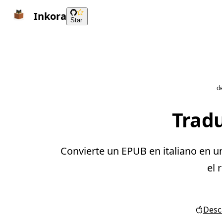
Inkora
Star
de
Tradu
Convierte un EPUB en italiano en u
el 
Desca