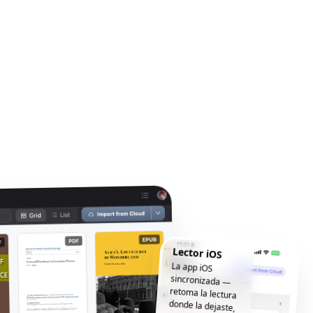
Lector iOS
La app iOS
sincronizada —
retoma la lectura
donde la dejaste,