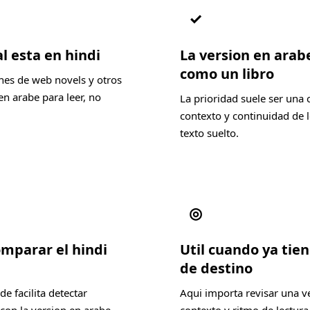
✓
l esta en hindi
La version en arab
como un libro
nes de web novels y otros
n arabe para leer, no
La prioridad suele ser una 
contexto y continuidad de l
texto suelto.
◎
omparar el hindi
Util cuando ya tien
de destino
e facilita detectar
Aqui importa revisar una v
con la version en arabe
contexto y ritmo de lectura