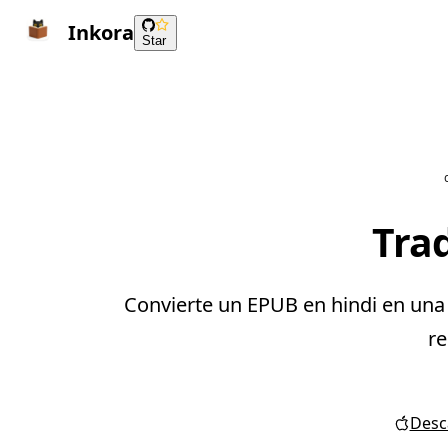
Inkora
Star
Trad
Convierte un EPUB en hindi en una 
re
Desca