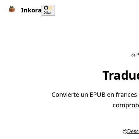
Inkora
Star
del 
Traduc
Convierte un EPUB en frances e
comprobar
Desca