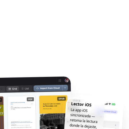
Lector iOS
La app iOS
sincronizada —
retoma la lectura
donde la dejaste,