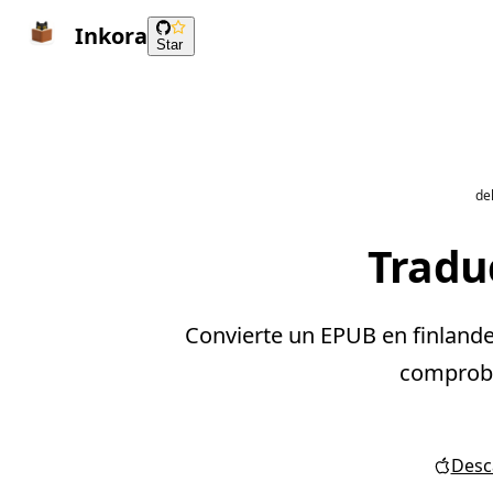
Inkora
Star
del
Traduc
Convierte un EPUB en finlandes
comprobar
Desca