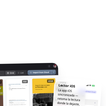
Lector iOS
La app iOS
sincronizada —
retoma la lectura
donde la dejaste,