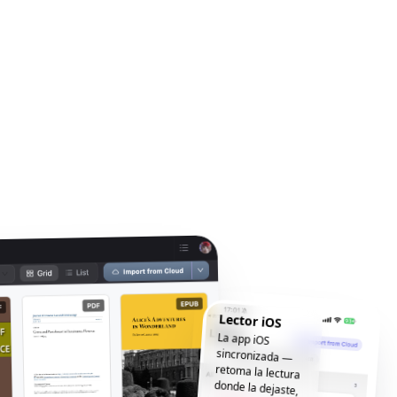
Lector iOS
La app iOS
sincronizada —
retoma la lectura
donde la dejaste,