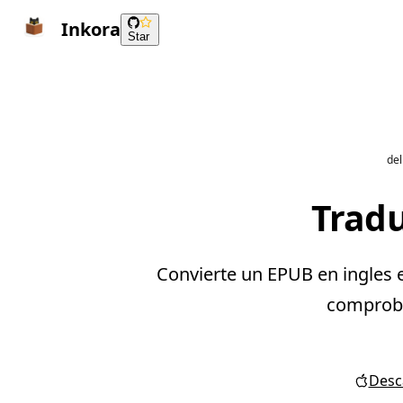
Inkora
Star
del
Tradu
Convierte un EPUB en ingles e
comprobar
Desca