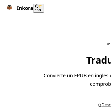
Inkora
Star
de
Tradu
Convierte un EPUB en ingles e
comprobar
Desca