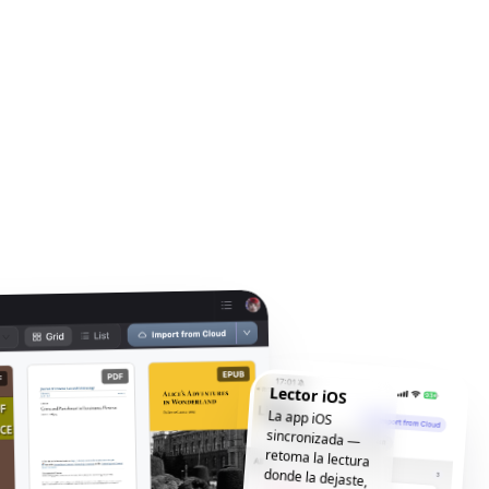
Lector iOS
La app iOS
sincronizada —
retoma la lectura
donde la dejaste,