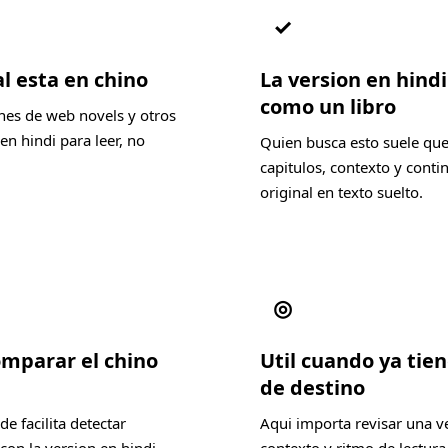
✓
l esta en chino
La version en hind
como un libro
nes de web novels y otros
n hindi para leer, no
Quien busca esto suele que
capitulos, contexto y conti
original en texto suelto.
◎
omparar el chino
Util cuando ya tien
de destino
e facilita detectar
Aqui importa revisar una v
con la version en hindi
contexto y ritmo de lectura