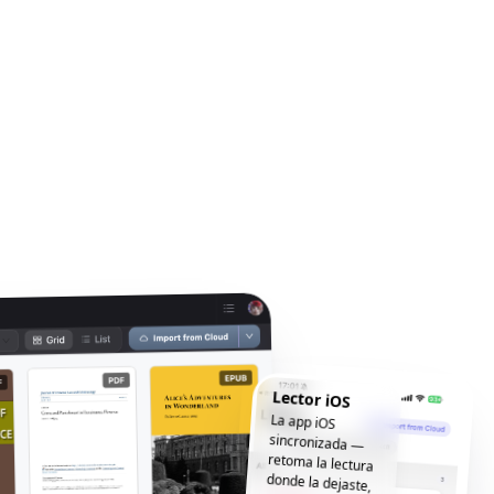
Lector iOS
La app iOS
sincronizada —
retoma la lectura
donde la dejaste,