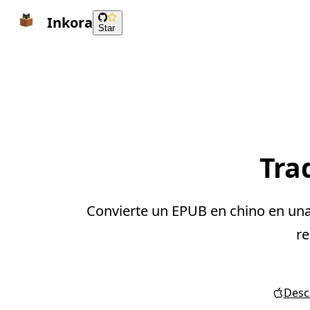
Inkora
Star
Tra
Convierte un EPUB en chino en una 
re
Desca