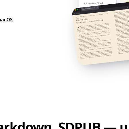
macOS
Markdown, SDPUB — u