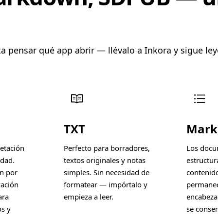
a pensar qué app abrir — llévalo a Inkora y sigue le
TXT
Mar
etación
Perfecto para borradores,
Los docu
idad.
textos originales y notas
estructur
n por
simples. Sin necesidad de
contenido
zación
formatear — impórtalo y
permanec
ara
empieza a leer.
encabeza
os y
se conser