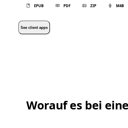
EPUB
PDF
ZIP
M4B
See client apps
Worauf es bei ein