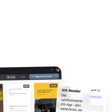
iOS-Reader
Die
synchronisierte
iOS-App – dort
weiterlesen, wo
Sie aufgehört
haben, jederzeit