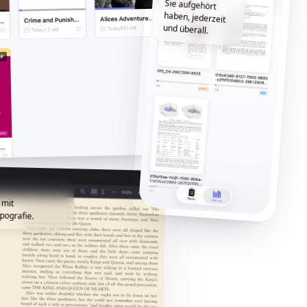
und überall.
 mit
pografie.