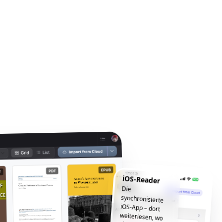
iOS-Reader
Die
synchronisierte
iOS-App – dort
weiterlesen, wo
Sie aufgehört
haben, jederzeit