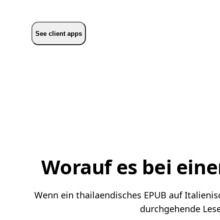
See client apps
Worauf es bei ein
Wenn ein thailaendisches EPUB auf Italienisc
durchgehende Lesef