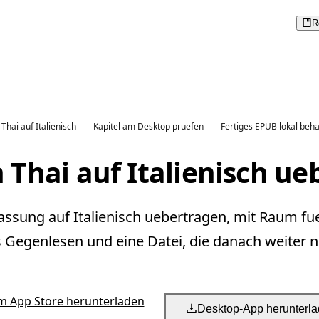
R
Thai auf Italienisch
Kapitel am Desktop pruefen
Fertiges EPUB lokal beha
 Thai auf Italienisch ue
fassung auf Italienisch uebertragen, mit Raum fu
s Gegenlesen und eine Datei, die danach weiter nu
m App Store herunterladen
Desktop-App herunterl