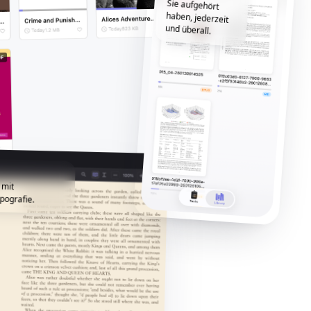
und überall.
 mit
pografie.