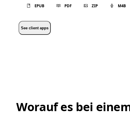
EPUB
PDF
ZIP
M4B
See client apps
Worauf es bei eine