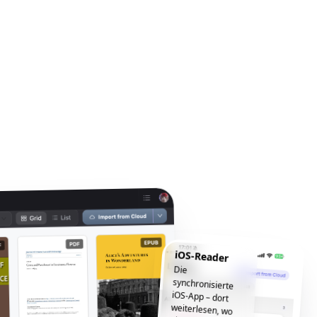
iOS-Reader
Die
synchronisierte
iOS-App – dort
weiterlesen, wo
Sie aufgehört
haben, jederzeit