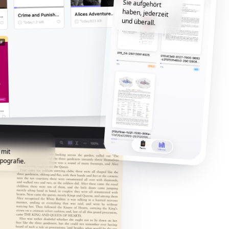
und überall.
 mit
pografie.