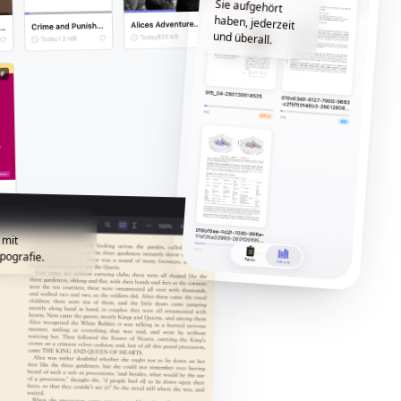
und überall.
 mit
pografie.