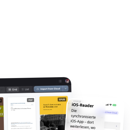
iOS-Reader
Die
synchronisierte
iOS-App – dort
weiterlesen, wo
Sie aufgehört
haben, jederzeit