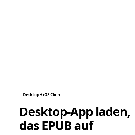
Desktop + iOS Client
Desktop-App laden,
das EPUB auf