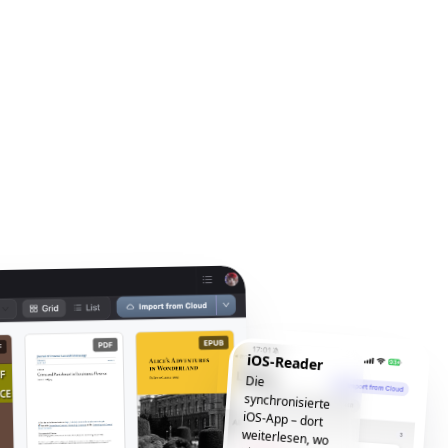
iOS-Reader
Die
synchronisierte
iOS-App – dort
weiterlesen, wo
Sie aufgehört
haben, jederzeit