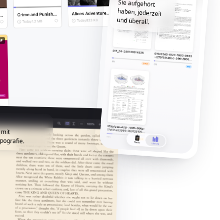
und überall.
 mit
pografie.