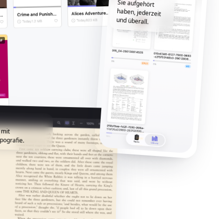
und überall.
 mit
pografie.