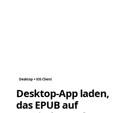
Desktop + iOS Client
Desktop-App laden,
das EPUB auf