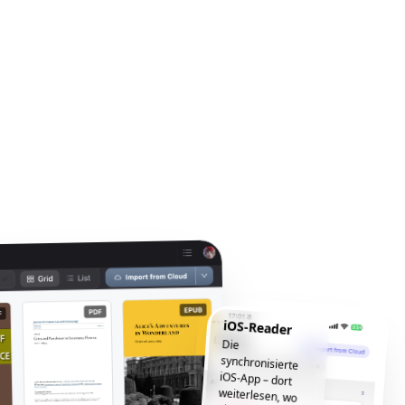
iOS-Reader
Die
synchronisierte
iOS-App – dort
weiterlesen, wo
Sie aufgehört
haben, jederzeit