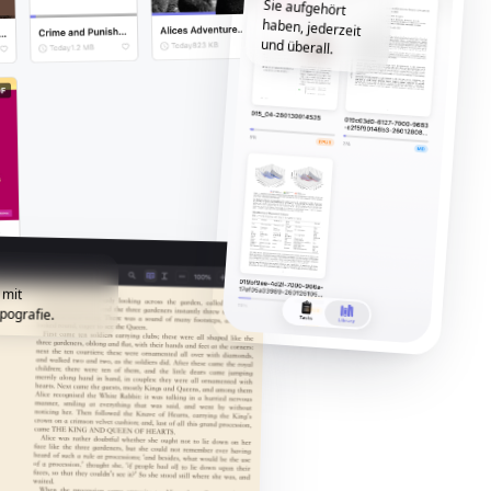
und überall.
 mit
pografie.