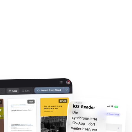
iOS-Reader
Die
synchronisierte
iOS-App – dort
weiterlesen, wo
Sie aufgehört
haben, jederzeit