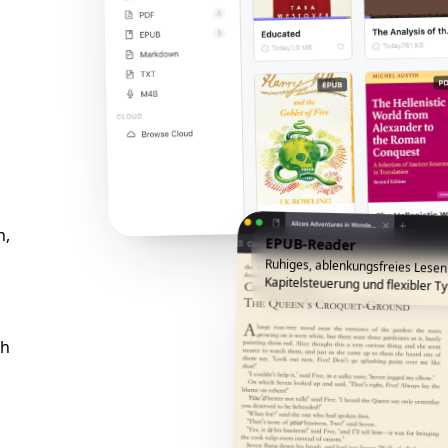
n,
EPUB-Reader
Ruhiges, ablenkungsfreies Lesen
Kapitelsteuerung und flexibler Ty
ch