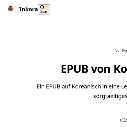
Inkora
Star
Von Kor
EPUB von Kor
Ein EPUB auf Koreanisch in eine L
sorgfaeltige
I