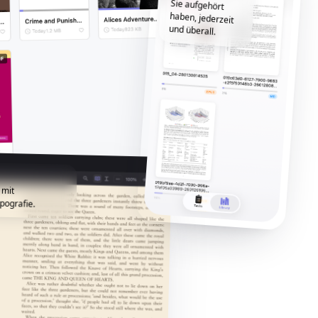
und überall.
 mit
pografie.