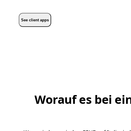
See client apps
Worauf es bei ei