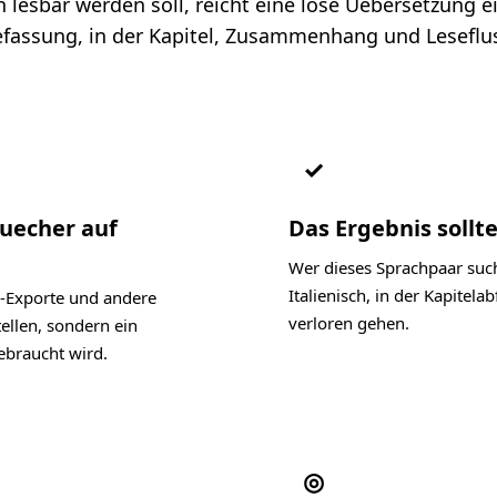
lesbar werden soll, reicht eine lose Uebersetzung ein
assung, in der Kapitel, Zusammenhang und Leseflus
✓
Buecher auf
Das Ergebnis sollte
Wer dieses Sprachpaar such
Italienisch, in der Kapite
-Exporte und andere
verloren gehen.
ellen, sondern ein
ebraucht wird.
◎