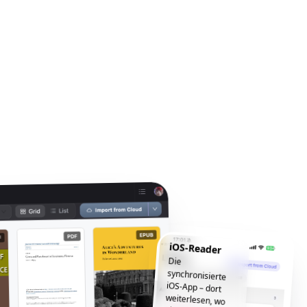
iOS-Reader
Die
synchronisierte
iOS-App – dort
weiterlesen, wo
Sie aufgehört
haben, jederzeit