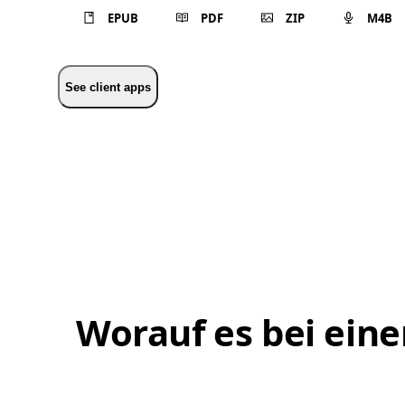
EPUB
PDF
ZIP
M4B
See client apps
Worauf es bei ein