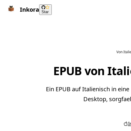
Inkora
Star
Von Ital
EPUB von Ital
Ein EPUB auf Italienisch in ei
Desktop, sorgfael
I