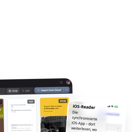
iOS-Reader
Die
synchronisierte
iOS-App – dort
weiterlesen, wo
Sie aufgehört
haben, jederzeit