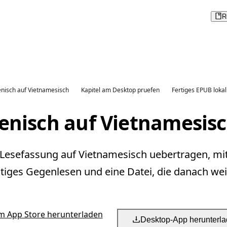
R
ienisch auf Vietnamesisch
Kapitel am Desktop pruefen
Fertiges EPUB lokal
ienisch auf Vietnamesis
ne Lesefassung auf Vietnamesisch uebertragen, mi
tiges Gegenlesen und eine Datei, die danach weit
m App Store herunterladen
Desktop-App herunterl