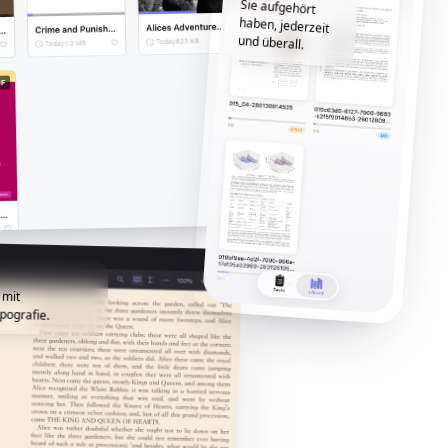
und überall.
 mit
pografie.