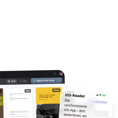
iOS-Reader
Die
synchronisierte
iOS-App – dort
weiterlesen, wo
Sie aufgehört
haben, jederzeit