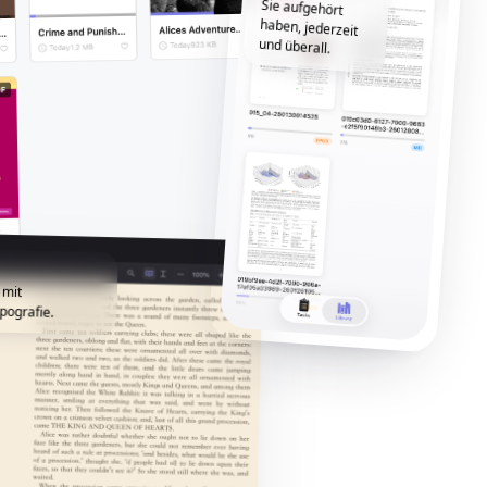
und überall.
 mit
pografie.