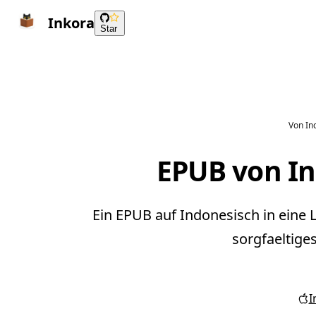
Inkora
Star
Von In
EPUB von In
Ein EPUB auf Indonesisch in eine 
sorgfaeltige
I