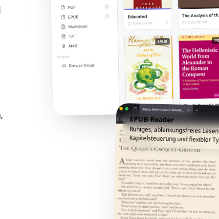
n
,
EPUB-Reader
Ruhiges, ablenkungsfreies Lesen
Kapitelsteuerung und flexibler Ty