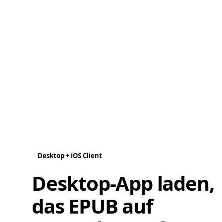
Desktop + iOS Client
Desktop-App laden,
das EPUB auf