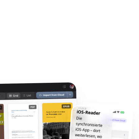
iOS-Reader
Die
synchronisierte
iOS-App – dort
weiterlesen, wo
Sie aufgehört
haben, jederzeit