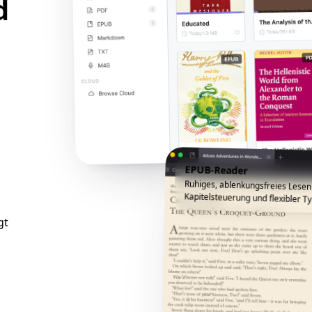
d
EPUB-Reader
Ruhiges, ablenkungsfreies Lesen
Kapitelsteuerung und flexibler Ty
gt