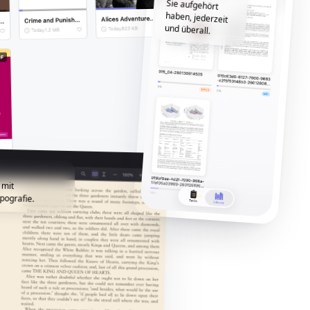
und überall.
 mit
pografie.