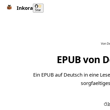
Inkora
Star
Von De
EPUB von D
Ein EPUB auf Deutsch in eine Les
sorgfaeltige
I