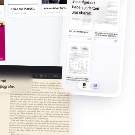
und überall.
 mit
pografie.