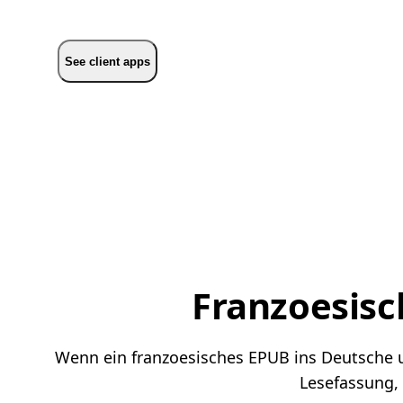
See client apps
Franzoesisc
Wenn ein franzoesisches EPUB ins Deutsche ue
Lesefassung,