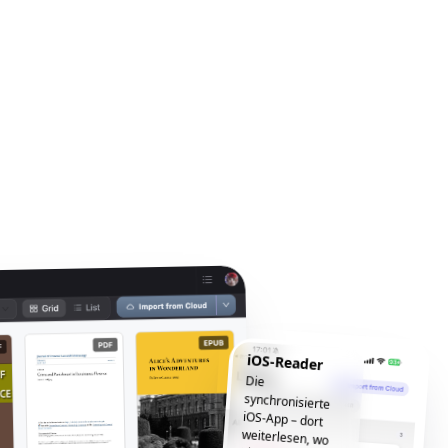
iOS-Reader
Die
synchronisierte
iOS-App – dort
weiterlesen, wo
Sie aufgehört
haben, jederzeit