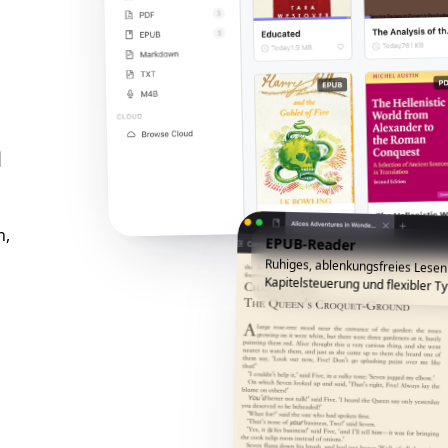
n
n,
EPUB-Reader
Ruhiges, ablenkungsfreies Lesen
Kapitelsteuerung und flexibler Ty