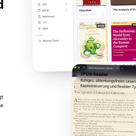
d
EPUB-Reader
Ruhiges, ablenkungsfreies Lesen
Kapitelsteuerung und flexibler Ty
gt
ie