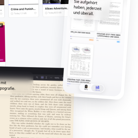
und überall.
 mit
pografie.