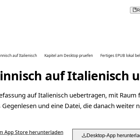
R
nnisch auf Italienisch
Kapitel am Desktop pruefen
Fertiges EPUB lokal be
innisch auf Italienisch 
sefassung auf Italienisch uebertragen, mit Raum 
s Gegenlesen und eine Datei, die danach weiter nu
m App Store herunterladen
Desktop-App herunterl