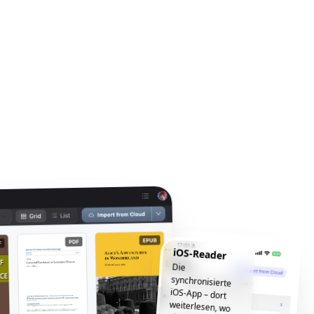
iOS-Reader
Die
synchronisierte
iOS-App – dort
weiterlesen, wo
Sie aufgehört
haben, jederzeit