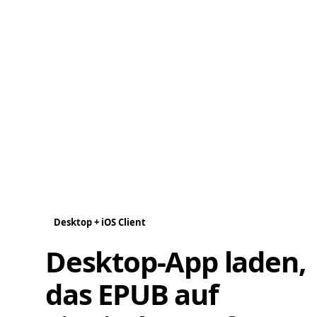
Desktop + iOS Client
Desktop-App laden,
das EPUB auf