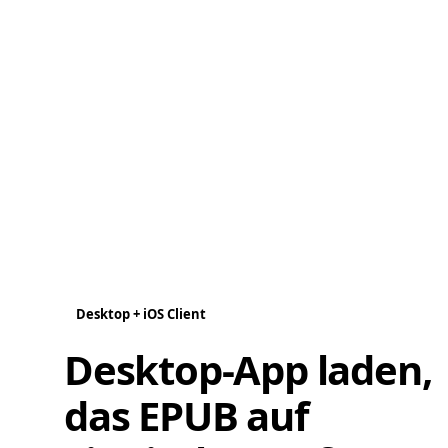
Desktop + iOS Client
Desktop-App laden,
das EPUB auf