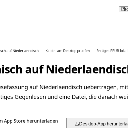
R
isch auf Niederlaendisch
Kapitel am Desktop pruefen
Fertiges EPUB lokal
isch auf Niederlaendis
Lesefassung auf Niederlaendisch uebertragen, mi
tiges Gegenlesen und eine Datei, die danach weit
m App Store herunterladen
Desktop-App herunterl