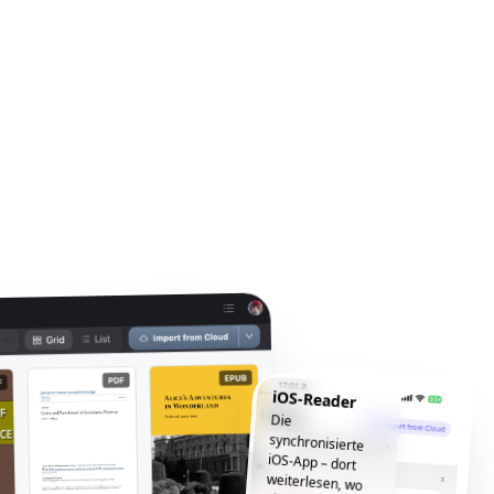
iOS-Reader
Die
synchronisierte
iOS-App – dort
weiterlesen, wo
Sie aufgehört
haben, jederzeit