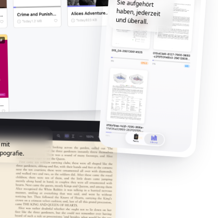
und überall.
 mit
pografie.