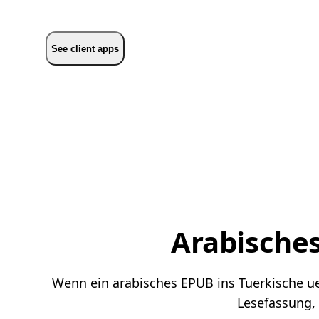
See client apps
Arabisches
Wenn ein arabisches EPUB ins Tuerkische ueb
Lesefassung,