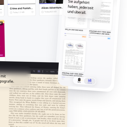
und überall.
 mit
pografie.