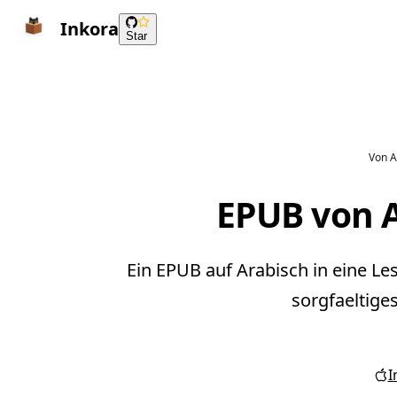
Inkora
Star
Von A
EPUB von A
Ein EPUB auf Arabisch in eine L
sorgfaeltige
I