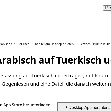
R
rabisch auf Tuerkisch
Kapitel am Desktop pruefen
Fertiges EPUB lokal be
rabisch auf Tuerkisch 
esefassung auf Tuerkisch uebertragen, mit Raum f
s Gegenlesen und eine Datei, die danach weiter nu
m App Store herunterladen
Desktop-App herunterl