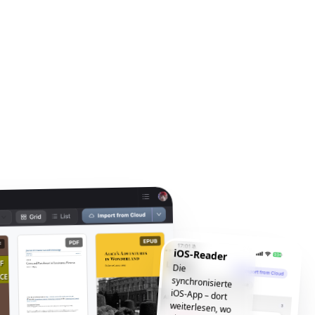
iOS-Reader
Die
synchronisierte
iOS-App – dort
weiterlesen, wo
Sie aufgehört
haben, jederzeit