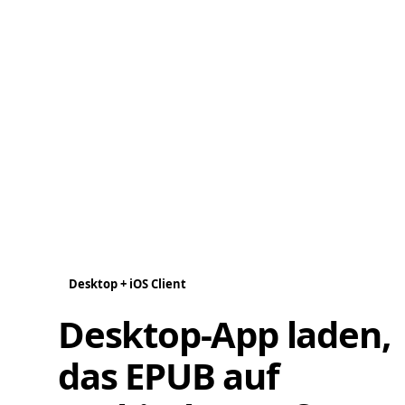
Desktop + iOS Client
Desktop-App laden,
das EPUB auf